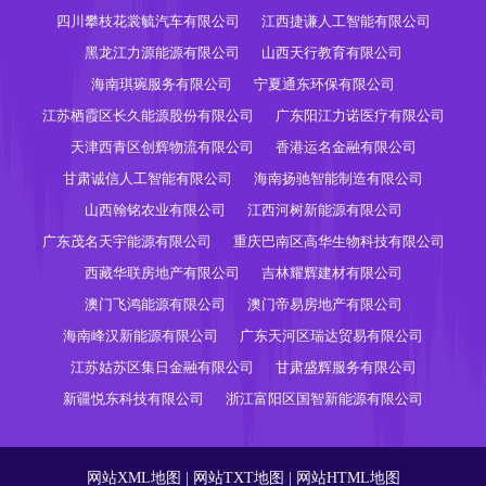
四川攀枝花裳毓汽车有限公司
江西捷谦人工智能有限公司
黑龙江力源能源有限公司
山西天行教育有限公司
海南琪琬服务有限公司
宁夏通东环保有限公司
江苏栖霞区长久能源股份有限公司
广东阳江力诺医疗有限公司
天津西青区创辉物流有限公司
香港运名金融有限公司
甘肃诚信人工智能有限公司
海南扬驰智能制造有限公司
山西翰铭农业有限公司
江西河树新能源有限公司
广东茂名天宇能源有限公司
重庆巴南区高华生物科技有限公司
西藏华联房地产有限公司
吉林耀辉建材有限公司
澳门飞鸿能源有限公司
澳门帝易房地产有限公司
海南峰汉新能源有限公司
广东天河区瑞达贸易有限公司
江苏姑苏区集日金融有限公司
甘肃盛辉服务有限公司
新疆悦东科技有限公司
浙江富阳区国智新能源有限公司
网站XML地图
|
网站TXT地图
|
网站HTML地图